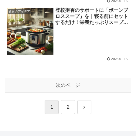
2025.01.16
登校拒否のサポートに「ボーンブ
食育のアイデア
ロススープ」を｜寝る前にセット
するだけ！栄養たっぷりスープで
元気な毎日を
2025.01.15
次のページ
次
1
2
へ