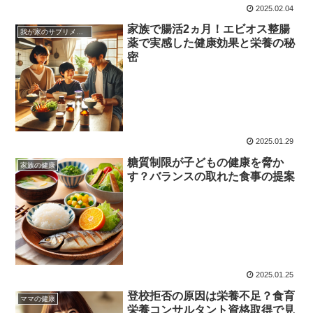
2025.02.04
家族で腸活2ヵ月！エビオス整腸
我が家のサプリメント
薬で実感した健康効果と栄養の秘
密
2025.01.29
糖質制限が子どもの健康を脅か
家族の健康
す？バランスの取れた食事の提案
2025.01.25
登校拒否の原因は栄養不足？食育
ママの健康
栄養コンサルタント資格取得で見