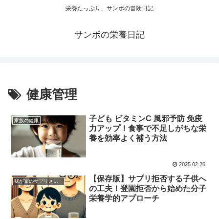
栄養たっぷり、サンボの冒険日記
サンボの栄養日記
健康管理
子ども ビタミンC 風邪予防 免疫
家族の健康
力アップ！食事で不足しがちな栄
養を効率よく補う方法
2025.02.26
【保存版】サプリ拒否する子供へ
我が家のサプリメント
の工夫！登園拒否から始めた分子
栄養学的アプローチ