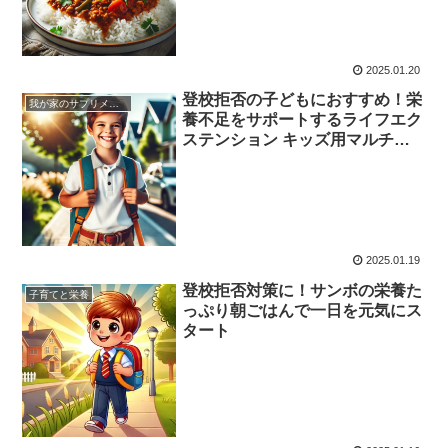
2025.01.20
登校拒否の子どもにおすすめ！栄
我が家のサプリメント
養不足をサポートするライフエク
ステンション キッズ用マルチビ
タミンの効果と実体験
2025.01.19
登校拒否対策に！サンボの栄養た
子育てと栄養
っぷり朝ごはんで一日を元気にス
タート