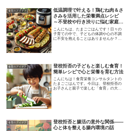
す。忙しいママでも簡単に実践でき...
低温調理で叶える！鶏むね肉＆さ
食育のアイデア
さみを活用した栄養満点レシピ
～不登校や行き渋りに悩む家庭に
おすすめの食卓作り～
こんにちは、たまごごはんです！日々の
子育ての中で、子どもの体調や心の不調
に不安を抱えることはありませんか？特
に、不登校や行き渋り、不安感といった
問題は、家庭全体に影響を与える深刻な
課題です。そんな中、意外と見落とされ
がちなのが「栄養バランス...
登校拒否の子どもと楽しむ食育！
食育のアイデア
簡単レシピで心と栄養を育む方法
こんにちは！食育栄養コンサルタントの
たまごごはんです。今日は、登校拒否の
お子さんと親子で楽しむ「食育」の大切
さについてお話ししたいと思います。登
校拒否に悩む親御さんへ向けて、食事を
通じて心と体のサポートができる方法を
ご紹介します。私の息子サ...
登校拒否と腸活の意外な関係――
食育のアイデア
心と体を整える腸内環境の話