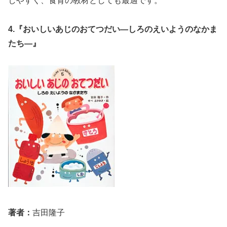
しやすく、食育の教材としても最適です。
4.『おいしいあじのおてつだい―しろのえいようのなかま
たち―』
著者：
吉田隆子