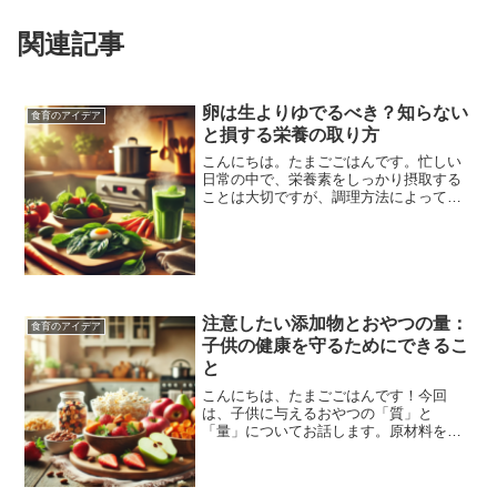
関連記事
卵は生よりゆでるべき？知らない
食育のアイデア
と損する栄養の取り方
こんにちは。たまごごはんです。忙しい
日常の中で、栄養素をしっかり摂取する
ことは大切ですが、調理方法によってそ
の吸収率が大きく変わることをご存知で
しょうか？今日は、忙しい中でも手軽に
栄養をしっかり吸収できる調理法につい
て、実体験をもとにお話し...
注意したい添加物とおやつの量：
食育のアイデア
子供の健康を守るためにできるこ
と
こんにちは、たまごごはんです！今回
は、子供に与えるおやつの「質」と
「量」についてお話します。原材料をチ
ェックする際に注意したい添加物を具体
的にリスト化し、さらに年齢別の適切な
おやつの量についても詳しく解説しま