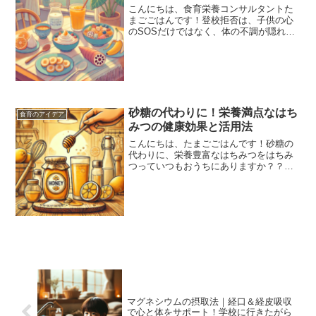
こんにちは、食育栄養コンサルタントた
まごごはんです！登校拒否は、子供の心
のSOSだけではなく、体の不調が隠れて
いる場合もあります。特に注目されてい
るのが、腸内環境と心の健康の関係で
す。腸内環境が乱れることで便秘や下痢
などのトラブルが起こり、...
砂糖の代わりに！栄養満点なはち
食育のアイデア
みつの健康効果と活用法
こんにちは、たまごごはんです！砂糖の
代わりに、栄養豊富なはちみつをはちみ
つっていつもおうちにありますか？？我
が家は、切らすことなくはちみつを常備
しています。はちみつは、甘みを加える
だけでなく、体にうれしい栄養素を含ん
でいます。精製された砂糖...
マグネシウムの摂取法｜経口＆経皮吸収
で心と体をサポート！学校に行きたがら