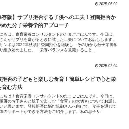
2025.06.02
保存版】サプリ拒否する子供への工夫！登園拒否か
始めた分子栄養学的アプローチ
にちは、食育栄養コンサルタントのたまごごはんです。今日は、
さんがサプリを嫌がるときに試した工夫についてお話しします。
サンボは2022年秋頃に登園拒否を経験し、その頃から分子栄養学
り組み始めました。「栄養バランスを意識すること...
2025.02.04
校拒否の子どもと楽しむ食育！簡単レシピで心と栄
を育む方法
にちは！食育栄養コンサルタントのたまごごはんです。今日は、
拒否のお子さんと親子で楽しむ「食育」の大切さについてお話し
いと思います。登校拒否に悩む親御さんへ向けて、食事を通じて
体のサポートができる方法をご紹介します。私の息子サ...