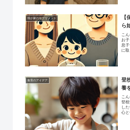
【
我が家のサプリメント
ら
こん
お子
息子
に取
登
食育のアイデア
養
こん
登校
した
心と