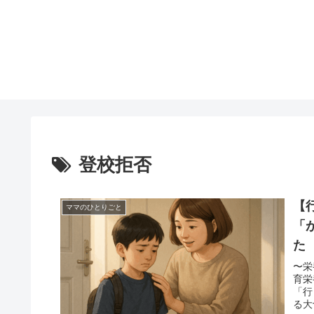
登校拒否
【
ママのひとりごと
「
た
〜栄
育栄
「行
る大