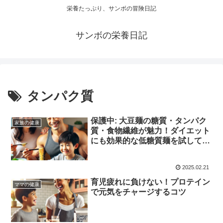
栄養たっぷり、サンボの冒険日記
サンボの栄養日記
タンパク質
保護中: 大豆麺の糖質・タンパク
家族の健康
質・食物繊維が魅力！ダイエット
にも効果的な低糖質麺を試してみ
よう
2025.02.21
育児疲れに負けない！プロテイン
ママの健康
で元気をチャージするコツ