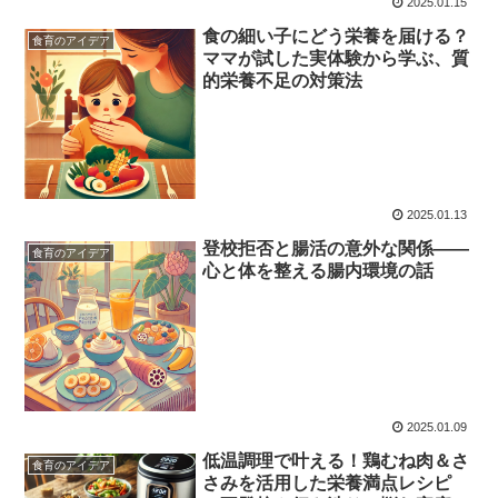
2025.01.15
食の細い子にどう栄養を届ける？
食育のアイデア
ママが試した実体験から学ぶ、質
的栄養不足の対策法
2025.01.13
登校拒否と腸活の意外な関係――
食育のアイデア
心と体を整える腸内環境の話
2025.01.09
低温調理で叶える！鶏むね肉＆さ
食育のアイデア
さみを活用した栄養満点レシピ