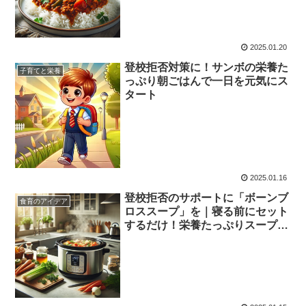
2025.01.20
登校拒否対策に！サンボの栄養た
子育てと栄養
っぷり朝ごはんで一日を元気にス
タート
2025.01.16
登校拒否のサポートに「ボーンブ
食育のアイデア
ロススープ」を｜寝る前にセット
するだけ！栄養たっぷりスープで
元気な毎日を