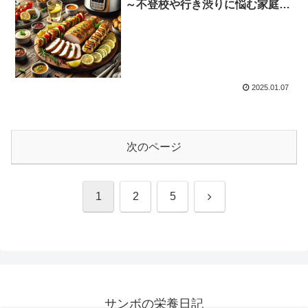
～不登校や行き渋りに悩む家庭に
おすすめの食卓作り～
2025.01.07
次のページ
次
1
2
5
へ
サンボの栄養日記